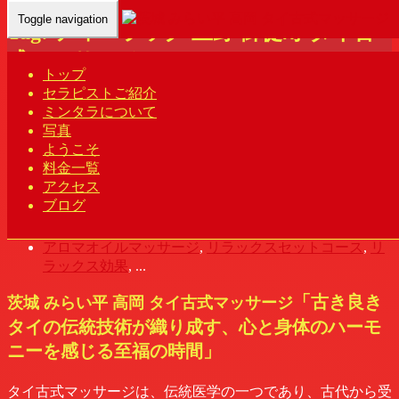
Toggle navigation
Tag: ティーラック 上野 御徒町 タイ古
式マッサージ
トップ
セラピストご紹介
Home
- ティーラック 上野 御徒町 タイ古式マッサージ
ミンタラについて
写真
ミンタラ タイ古式マッサージ | 茨城 み
ようこそ
らい平 高岡
料金一覧
アクセス
ブログ
mintra
2023年4月1日
アロマオイルマッサージ
,
リラックスセットコース
,
リ
ラックス効果
, ...
「古き良き
茨城 みらい平 高岡 タイ古式マッサージ
タイの伝統技術が織り成す、心と身体のハーモ
ニーを感じる至福の時間」
タイ古式マッサージは、伝統医学の一つであり、古代から受