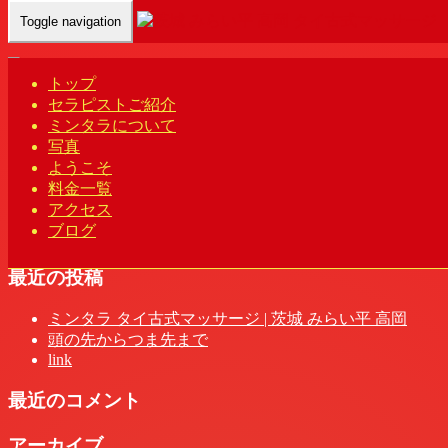
Toggle navigation
Home
-
レイコ…
トップ
セラピストご紹介
ミンタラについて
写真
レイコ(Reiko)ミンタラ | 茨城 みらい平 高岡 タイ古式マッサ
ようこそ
ージ
料金一覧
アクセス
ブログ
最近の投稿
ミンタラ タイ古式マッサージ | 茨城 みらい平 高岡
頭の先からつま先まで
link
最近のコメント
アーカイブ