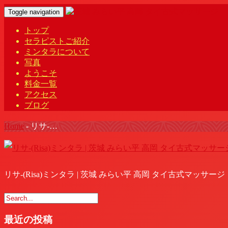
Toggle navigation
トップ
セラピストご紹介
ミンタラについて
写真
ようこそ
料金一覧
アクセス
ブログ
Home
-
リサ-…
リサ-(Risa)ミンタラ | 茨城 みらい平 高岡 タイ古式マッサージ
最近の投稿