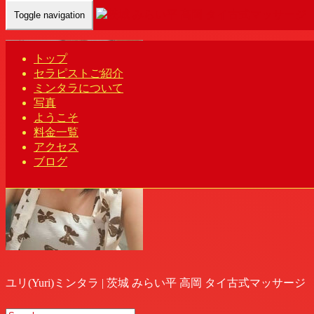
Toggle navigation
Home
-
ユリ(…
トップ
セラピストご紹介
ミンタラについて
写真
ようこそ
料金一覧
アクセス
ブログ
ユリ(Yuri)ミンタラ | 茨城 みらい平 高岡 タイ古式マッサージ