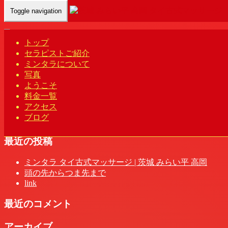
Toggle navigation
Home
-
ユミ(…
トップ
セラピストご紹介
ミンタラについて
写真
ユミ(Yumi)ミンタラ | 茨城 みらい平 高岡 タイ古式マッサー
ようこそ
ジ
料金一覧
アクセス
ブログ
最近の投稿
ミンタラ タイ古式マッサージ | 茨城 みらい平 高岡
頭の先からつま先まで
link
最近のコメント
アーカイブ