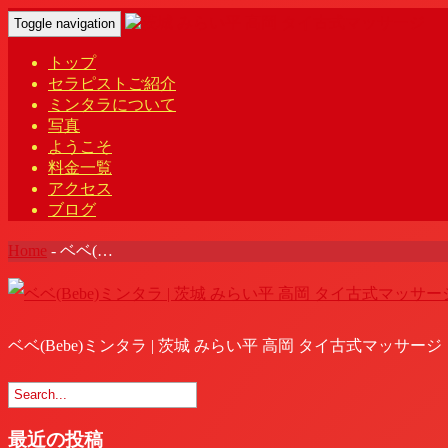
Toggle navigation
トップ
セラピストご紹介
ミンタラについて
写真
ようこそ
料金一覧
アクセス
ブログ
Home
-
ベベ(…
ベベ(Bebe)ミンタラ | 茨城 みらい平 高岡 タイ古式マッサージ
最近の投稿