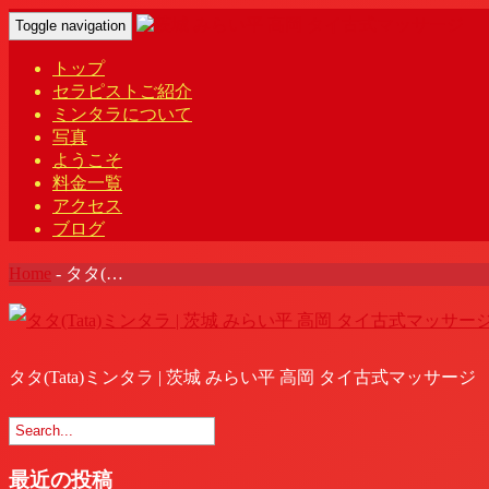
Toggle navigation
トップ
セラピストご紹介
ミンタラについて
写真
ようこそ
料金一覧
アクセス
ブログ
Home
-
タタ(…
タタ(Tata)ミンタラ | 茨城 みらい平 高岡 タイ古式マッサージ
最近の投稿