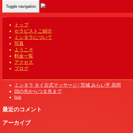
Toggle navigation
Home
-
エリ(…
トップ
セラピストご紹介
ミンタラについて
写真
エリ(Eri)ミンタラ | 茨城 みらい平 高岡 タイ古式マッサージ
ようこそ
料金一覧
アクセス
ブログ
最近の投稿
ミンタラ タイ古式マッサージ | 茨城 みらい平 高岡
頭の先からつま先まで
link
最近のコメント
アーカイブ